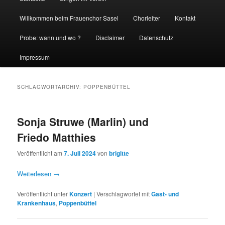
Willkommen beim Frauenchor Sasel
Chorleiter
Kontakt
Probe: wann und wo ?
Disclaimer
Datenschutz
Impressum
SCHLAGWORTARCHIV:
POPPENBÜTTEL
Sonja Struwe (Marlin) und
Friedo Matthies
Veröffentlicht am
7. Juli 2024
von
brigitte
Weiterlesen
→
Veröffentlicht unter
Konzert
|
Verschlagwortet mit
Gast- und
Krankenhaus
,
Poppenbüttel