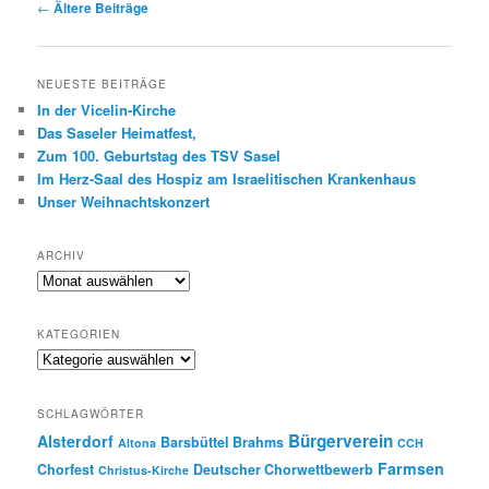
Beitragsnavigation
←
Ältere Beiträge
NEUESTE BEITRÄGE
In der Vicelin-Kirche
Das Saseler Heimatfest,
Zum 100. Geburtstag des TSV Sasel
Im Herz-Saal des Hospiz am Israelitischen Krankenhaus
Unser Weihnachtskonzert
ARCHIV
Archiv
KATEGORIEN
Kategorien
SCHLAGWÖRTER
Bürgerverein
Alsterdorf
Barsbüttel
Brahms
Altona
CCH
Farmsen
Chorfest
Deutscher Chorwettbewerb
Christus-Kirche