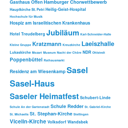
Hamburger Chorwettbewerb
Gasthaus Offen
Heilig-Geist-Hospital
Hauptkirche St. Petri
Hochschule für Musik
Hospiz am Israelitischen Krankenhaus
Jubiläum
Hotel Treudelberg
Karl-Schneider-Halle
Laeiszhalle
Kratzmann
Kleine Gruppe
Kreuzkirche
NDR
Lukaskirche
Mozart
Museum
Nacht der Chöre
Ohlstedt
Poppenbüttel
Rathausmarkt
Sasel
Residenz am Wiesenkamp
Sasel-Haus
Saseler Heimatfest
Schubert-Linde
Schule Redder
Schule An der Gartenstadt
St. Gabriel-Kirche
St. Stephan-Kirche
St. Michaelis
Stellingen
Vicelin-Kirche
Volksdorf
Wandsbek