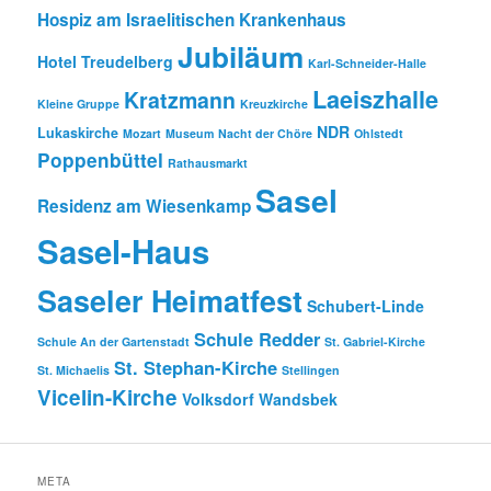
Hospiz am Israelitischen Krankenhaus
Jubiläum
Hotel Treudelberg
Karl-Schneider-Halle
Laeiszhalle
Kratzmann
Kleine Gruppe
Kreuzkirche
NDR
Lukaskirche
Mozart
Museum
Nacht der Chöre
Ohlstedt
Poppenbüttel
Rathausmarkt
Sasel
Residenz am Wiesenkamp
Sasel-Haus
Saseler Heimatfest
Schubert-Linde
Schule Redder
Schule An der Gartenstadt
St. Gabriel-Kirche
St. Stephan-Kirche
St. Michaelis
Stellingen
Vicelin-Kirche
Volksdorf
Wandsbek
META