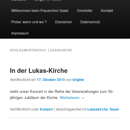
Willkommen beim Frauenchor Sasel
Chorleiter
Kontakt
Probe: wann und wo ?
Disclaimer
Datenschutz
Impressum
SCHLAGWORTARCHIV:
LUKASKIRCHE
In der Lukas-Kirche
Veröffentlicht am
17. Oktober 2015
von
brigitte
steht unser Konzert in der Reihe der Veranstaltungen zum 50-
jährigen Jubiläum der Kirche.
Weiterlesen
→
Veröffentlicht unter
Konzert
|
Verschlagwortet mit
Lukaskirche
,
Sasel