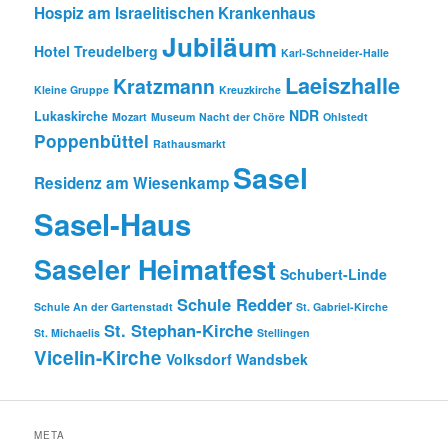
Hospiz am Israelitischen Krankenhaus
Jubiläum
Hotel Treudelberg
Karl-Schneider-Halle
Laeiszhalle
Kratzmann
Kleine Gruppe
Kreuzkirche
NDR
Lukaskirche
Mozart
Museum
Nacht der Chöre
Ohlstedt
Poppenbüttel
Rathausmarkt
Sasel
Residenz am Wiesenkamp
Sasel-Haus
Saseler Heimatfest
Schubert-Linde
Schule Redder
Schule An der Gartenstadt
St. Gabriel-Kirche
St. Stephan-Kirche
St. Michaelis
Stellingen
Vicelin-Kirche
Volksdorf
Wandsbek
META