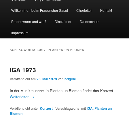
Willkommen beim Frauenchor Sasel
Chorleiter
Kontakt
Probe: wann und wo ?
Disclaimer
Datenschutz
Impressum
SCHLAGWORTARCHIV:
PLANTEN UN BLOMEN
IGA 1973
Veröffentlicht am
25. Mai 1973
von
brigitte
In der Musikmuschel in Planten un Blomen findet das Konzert
Weiterlesen
→
Veröffentlicht unter
Konzert
|
Verschlagwortet mit
IGA
,
Planten un
Blomen