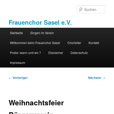
Zum
primären
Such
Inhalt
springen
Frauenchor Sasel e.V.
Hauptmenü
Startseite
Singen im Verein
Willkommen beim Frauenchor Sasel
Chorleiter
Kontakt
Probe: wann und wo ?
Disclaimer
Datenschutz
Impressum
Beitragsnavigation
←
Vorheriger
Nächster
→
Weihnachtsfeier