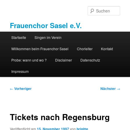
Zum
primären
Such
Inhalt
springen
Frauenchor Sasel e.V.
Hauptmenü
Startseite
Singen im Verein
Willkommen beim Frauenchor Sasel
Chorleiter
Kontakt
Probe: wann und wo ?
Disclaimer
Datenschutz
Impressum
Beitragsnavigation
←
Vorheriger
Nächster
→
Tickets nach Regensburg
Veröffentlicht am
15. November 1997
von
brigitte